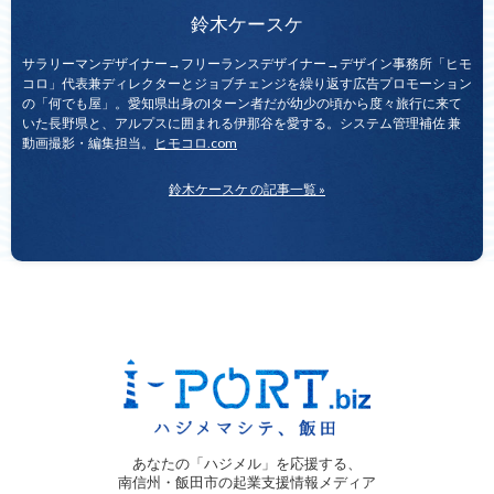
鈴木ケースケ
サラリーマンデザイナー→フリーランスデザイナー→デザイン事務所「ヒモ
コロ」代表兼ディレクターとジョブチェンジを繰り返す広告プロモーション
の「何でも屋」。愛知県出身のIターン者だが幼少の頃から度々旅行に来て
いた長野県と、アルプスに囲まれる伊那谷を愛する。システム管理補佐 兼
動画撮影・編集担当。
ヒモコロ.com
鈴木ケースケ の記事一覧 »
あなたの「ハジメル」を応援する、
南信州・飯田市の起業支援情報メディア