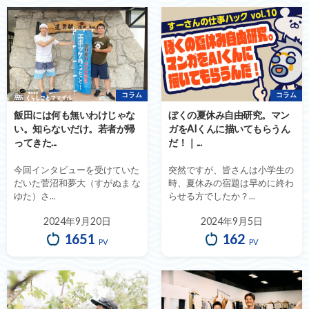
コラム
コラム
飯田には何も無いわけじゃな
ぼくの夏休み自由研究。マン
い。知らないだけ。若者が帰
ガをAIくんに描いてもらうん
ってきた...
だ！｜...
今回インタビューを受けていた
突然ですが、皆さんは小学生の
だいた菅沼和夢大（すがぬま な
時、夏休みの宿題は早めに終わ
ゆた）さ...
らせる方でしたか？...
2024年9月20日
2024年9月5日
1651
162
PV
PV