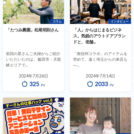
コラム
インタビュー
「たつみ農園」松尾明則さん
「人」からはじまるビジネ
ス。気鋭のアウトドアブラン
ドと、老舗...
前回の星さんご夫婦からご紹介
「南信州コラボ」のアイテムを
いただいたのは、 飯田市・天龍
求めて、遠く埼玉からの来店も
峡エリアで...
―...
2024年7月26日
2024年7月14日
325
2033
PV
PV