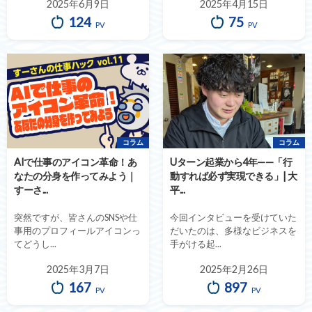
2025年6月9日
2025年4月15日
124
75
PV
PV
コラム
コラム
AIで仕事のアイコン革命！あ
Uターン起業から4年——「行
なたの分身を作ってみよう｜
動すれば必ず実現できる」| 大
すーさ...
平...
突然ですが、皆さんのSNSや仕
今回インタビューを受けていた
事用のプロフィールアイコンっ
だいたのは、多様なビジネスを
てどうし...
手がける起...
2025年3月7日
2025年2月26日
167
897
PV
PV