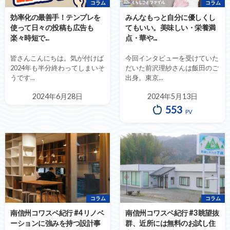
コラム
コラム
効率化の最善手！テンプレを
みんなもっと自分に優しくし
使って日々の投稿も広告も
てもいい。美味しい・栄養満
楽々時短で...
点・華や...
皆さんこんにちは。気が付けば
今回インタビューを受けていた
2024年も半分終わってしまいそ
だいた前沢理紗さんは飯田のご
うです...
出身。東京...
2024年6月28日
2024年5月13日
553
PV
コラム
コラム
南信州コワスペ紀行 #4 リノベ
南信州コワスペ紀行 #3 眺望抜
ーションに強みを持つ設計事
群、近所には無料のお試し住