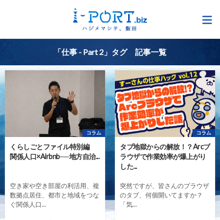
「仕事 - Part 2」タグ 記事一覧
コラム
コラム
くらしごとファイル特別編
タブ地獄からの解放！？Arcブ
関係人口×Airbnb──地方自治...
ラウザで作業効率が爆上がり
した...
空き家や空き部屋の利活用、複
突然ですが、皆さんのブラウザ
数拠点居住、都市と地域をつな
のタブ、何個開いてますか？
ぐ関係人口...
「気...