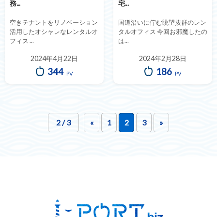
務...
宅...
空きテナントをリノベーション
国道沿いに佇む眺望抜群のレン
活用したオシャレなレンタルオ
タルオフィス 今回お邪魔したの
フィス ...
は...
2024年4月22日
2024年2月28日
344
186
PV
PV
2 / 3
«
1
2
3
»