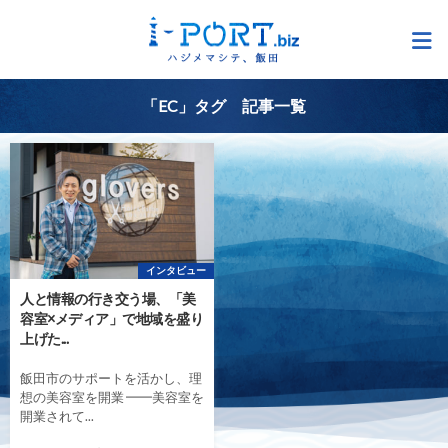
「EC」タグ 記事一覧
インタビュー
人と情報の行き交う場、「美
容室×メディア」で地域を盛り
上げた...
飯田市のサポートを活かし、理
想の美容室を開業 ━━美容室を
開業されて...