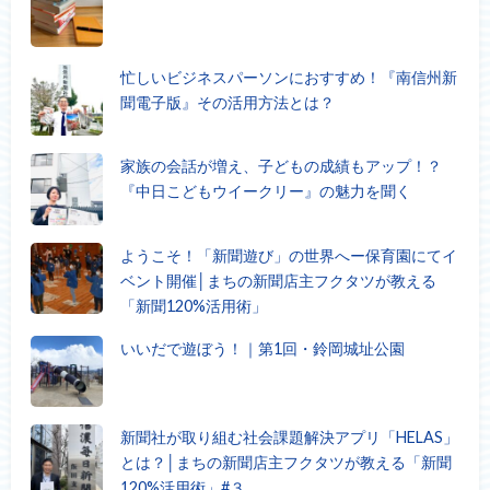
忙しいビジネスパーソンにおすすめ！『南信州新
聞電子版』その活用方法とは？
家族の会話が増え、子どもの成績もアップ！？
『中日こどもウイークリー』の魅力を聞く
ようこそ！「新聞遊び」の世界へー保育園にてイ
ベント開催│まちの新聞店主フクタツが教える
「新聞120%活用術」
いいだで遊ぼう！｜第1回・鈴岡城址公園
新聞社が取り組む社会課題解決アプリ「HELAS」
とは？│まちの新聞店主フクタツが教える「新聞
120%活用術」#３