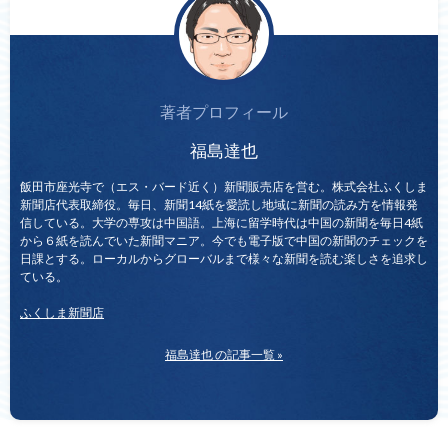
著者プロフィール
福島達也
飯田市座光寺で（エス・バード近く）新聞販売店を営む。株式会社ふくしま
新聞店代表取締役。毎日、新聞14紙を愛読し地域に新聞の読み方を情報発
信している。大学の専攻は中国語。上海に留学時代は中国の新聞を毎日4紙
から６紙を読んでいた新聞マニア。今でも電子版で中国の新聞のチェックを
日課とする。ローカルからグローバルまで様々な新聞を読む楽しさを追求し
ている。
ふくしま新聞店
福島達也 の記事一覧 »