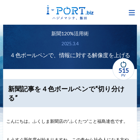
新聞120%活用術
2025.3.4
４色ボールペンで、情報に対する解像度を上げる
515
PV
新聞記事を４色ボールペンで“切り分け
る”
こんにちは。ふくしま新聞店の“ふくたつ”こと福島達也です。
もうすぐ新年度が始まりますね。この春から社会人になる方や、