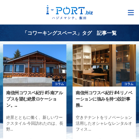
「コワーキングスペース」タグ 記事一覧
コラム
コラム
南信州コワスペ紀行 #5 南アル
南信州コワスペ紀行 #4 リノベ
プスを望む絶景ロケーショ
ーションに強みを持つ設計事
ン。...
務...
絶景とともに働く、新しいワー
空きテナントをリノベーション
クスタイル 今回訪れたのは、長
活用したオシャレなレンタルオ
野...
フィス ...