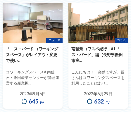
ニュース
コラム
「エス・バード コワーキング
南信州コワスペ紀行｜#1 「エ
スペース」がレイアウト変更
ス・バード」編（長野県飯田
で使い...
市座...
コワーキングスペースA 南信
こんにちは！ 突然ですが、皆
州・飯田産業センターが管理運
さんはコワーキングスペースを
営する産業振...
利用したことはあり...
2023年9月6日
2022年6月29日
645
632
PV
PV