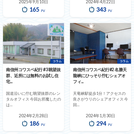
2025年9月10日
2024年4月22日
165
343
PV
PV
コラム
コラム
南信州コワスペ紀行 #3 眺望抜
南信州コワスペ紀行#2 名勝天
群、近所には無料のお試し住
龍峡にひっそり佇むシェアオ
宅...
フィ...
国道沿いに佇む眺望抜群のレン
天竜峡駅徒歩1分！アクセスの
タルオフィス 今回お邪魔したの
良さがウリのシェアオフィス 今
は...
回...
2024年2月28日
2024年1月30日
186
294
PV
PV