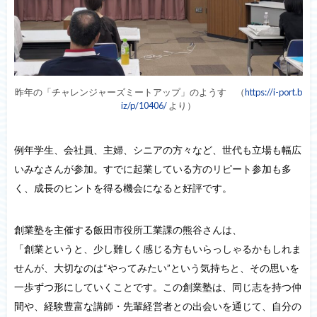
昨年の「チャレンジャーズミートアップ」のようす （
https://i-port.b
iz/p/10406/
より）
例年学生、会社員、主婦、シニアの方々など、世代も立場も幅広
いみなさんが参加。すでに起業している方のリピート参加も多
く、成長のヒントを得る機会になると好評です。
創業塾を主催する飯田市役所工業課の熊谷さんは、
「創業というと、少し難しく感じる方もいらっしゃるかもしれま
せんが、大切なのは“やってみたい”という気持ちと、その思いを
一歩ずつ形にしていくことです。この創業塾は、同じ志を持つ仲
間や、経験豊富な講師・先輩経営者との出会いを通じて、自分の