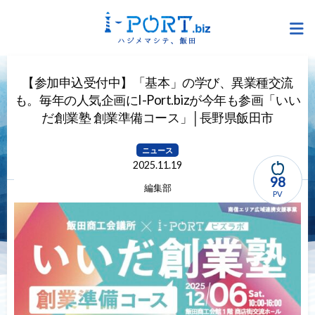
【参加申込受付中】「基本」の学び、異業種交流
も。毎年の人気企画にI-Port.bizが今年も参画「いい
だ創業塾 創業準備コース」│長野県飯田市
ニュース
2025.11.19
98
編集部
PV