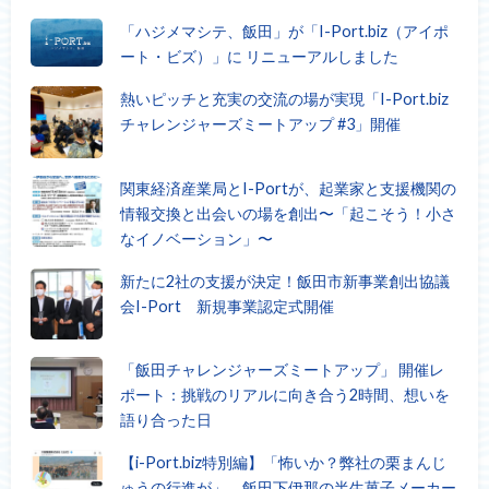
「ハジメマシテ、飯田」が「I-Port.biz（アイポ
ート・ビズ）」に リニューアルしました
熱いピッチと充実の交流の場が実現「I-Port.biz
チャレンジャーズミートアップ #3」開催
関東経済産業局とI-Portが、起業家と支援機関の
情報交換と出会いの場を創出〜「起こそう！小さ
なイノベーション」〜
新たに2社の支援が決定！飯田市新事業創出協議
会I-Port 新規事業認定式開催
「飯田チャレンジャーズミートアップ」 開催レ
ポート：挑戦のリアルに向き合う2時間、想いを
語り合った日
【i-Port.biz特別編】「怖いか？弊社の栗まんじ
ゅうの行進が」。飯田下伊那の半生菓子メーカー