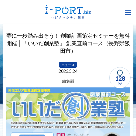
夢に一歩踏み出そう！ 創業計画策定セミナーを無料
開催 │ 「いいだ創業塾」 創業直前コース（長野県飯
田市）
ニュース
2023.5.24
128
編集部
PV