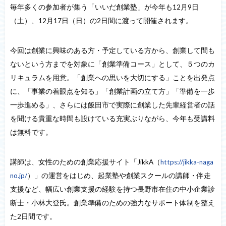
毎年多くの参加者が集う「いいだ創業塾」が今年も12月9日
（土）、12月17日（日）の2日間に渡って開催されます。
今回は創業に興味のある方・予定している方から、創業して間も
ないという方までを対象に「創業準備コース」として、５つのカ
リキュラムを用意。「創業への思いを大切にする」ことを出発点
に、「事業の着眼点を知る」「創業計画の立て方」「準備を一歩
一歩進める」、さらには飯田市で実際に創業した先輩経営者の話
を聞ける貴重な時間も設けている充実ぶりながら、今年も受講料
は無料です。
講師は、女性のための創業応援サイト「JikkA（
https://jikka-naga
no.jp/
）」の運営をはじめ、起業塾や創業スクールの講師・伴走
支援など、幅広い創業支援の経験を持つ長野市在住の中小企業診
断士・小林大登氏。創業準備のための強力なサポート体制を整え
た2日間です。