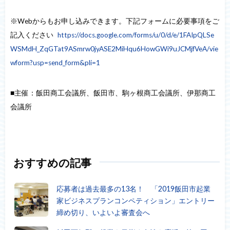
※Webからもお申し込みできます。下記フォームに必要事項をご
記入ください
https://docs.google.com/forms/u/0/d/e/1FAIpQLSe
WSMdH_ZqGTat9ASmrw0jyASE2MiHqu6HowGWi9uJCMjfVeA/vie
wform?usp=send_form&pli=1
■主催：飯田商工会議所、飯田市、駒ヶ根商工会議所、伊那商工
会議所
おすすめの記事
応募者は過去最多の13名！ 「2019飯田市起業
家ビジネスプランコンペティション」エントリー
締め切り、いよいよ審査会へ