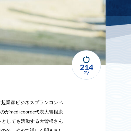
214
PV
市起業家ビジネスプランコンペ
edi coorde代表大曽根康
トとしても活動する大曽根さん
なのか、改めて詳しく聞きまし