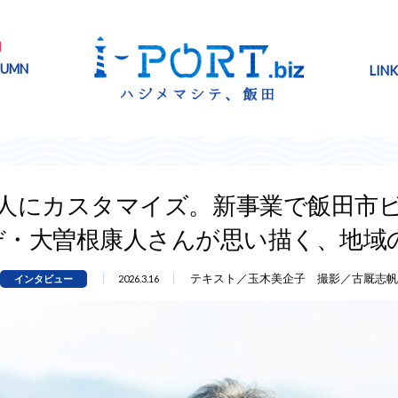
NEW
LUMN
LINK
個人にカスタマイズ。新事業で飯田市
デ・大曽根康人さんが思い描く、地域の
テキスト／玉木美企子 撮影／古厩志帆
インタビュー
2026.3.16