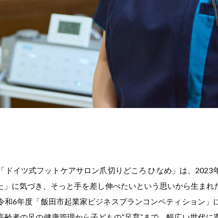
「ドイツ式フットケアサロン爪切りどころ ひなめ」は、2023
た」に気づき、そっと手を差し伸べたいという思いから生まれ
令和6年度「飯田市起業家ビジネスプランコンペティション」
高齢者の足の健康管理から子どもの“足育”まで、幅広い世代に