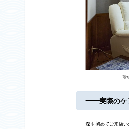
落
━━実際のケ
森本 初めてご来店