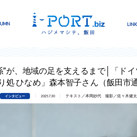
LUMN
LINK
係”が、地域の足を支えるまで│「ド
り処 ひなめ」森本智子さん（飯田市
テキスト／本岡紗代 撮影／佐々木健太
インタビュー
2025.7.30