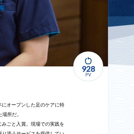
928
PV
年にオープンした足のケアに特
た場所だ。
にみごと入賞。現場での実践を
寄り添うサービスを提供してい