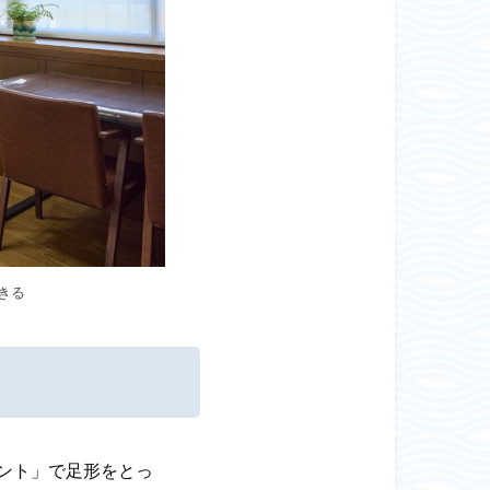
きる
ント」で足形をとっ