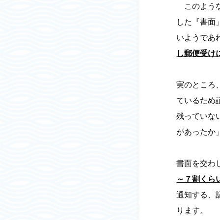
このような
した『書面
いようであ
し郵便受け
実のところ
ているため
残っていな
があったか
書面を交わ
～７割くら
通知する、
ります。