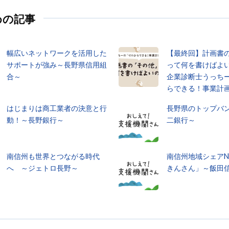
めの記事
幅広いネットワークを活用した
【最終回】計画書
サポートが強み～長野県信用組
って何を書けばよ
合～
企業診断士うっち
らできる！事業計
はじまりは商工業者の決意と行
長野県のトップバ
動！～長野銀行～
二銀行～
南信州も世界とつながる時代
南信州地域シェアN
へ ～ジェトロ長野～
きんさん」～飯田