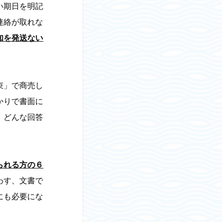
い期日を明記
連絡が取れな
知を発送ない
束」で商売し
かりで書面に
、どんな回答
られる方の６
わす、文書で
にも必要にな