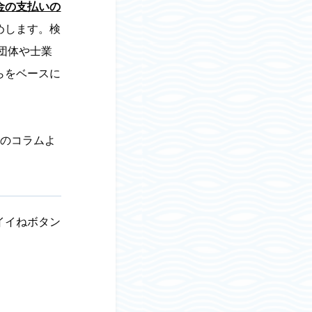
金の支払いの
めします。検
団体や士業
らをベースに
回のコラムよ
イイねボタン