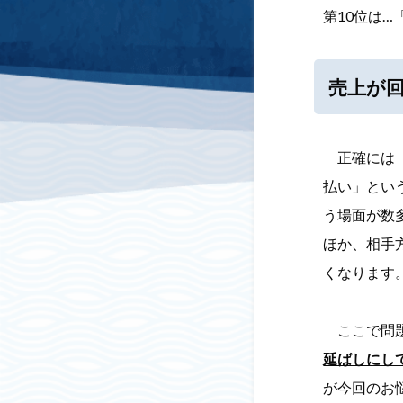
第10位は
売上が
正確には「
払い」とい
う場面が数
ほか、相手
くなります
ここで問題
延ばしにし
が今回のお