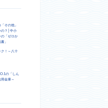
の「その他」
いの？│中小
ーの「ゼロか
画書」
ンク！～八十
O.1の「しん
信用金庫～