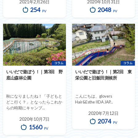
2021年2月26日
2020年10月31日
254
2048
PV
PV
コラム
コラム
いいだで遊ぼう！｜第3回 野
いいだで遊ぼう！｜第2回 東
底山森林公園
栄公園と旧飯田測候所
秋になりましたね！「子どもと
こんにちは、glovers
どこ行く？」となったらこれか
Hair&Esthe IIDA JAP...
らの時期にキャンプ...
2020年7月12日
2020年10月7日
2074
PV
1560
PV