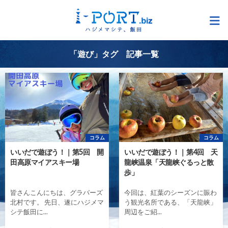
「遊び」タグ 記事一覧
コラム
コラム
いいだで遊ぼう！｜第5回 開
いいだで遊ぼう！｜第4回 天
田高原マイアスキー場
龍峡温泉「天龍峡ぐるっと散
歩」
皆さんこんにちは、グラバーズ
今回は、紅葉のシーズンに賑わ
北村です。 先日、遂にハジメマ
う観光名所である、「天龍峡」
シテ飯田に...
周辺をご紹...