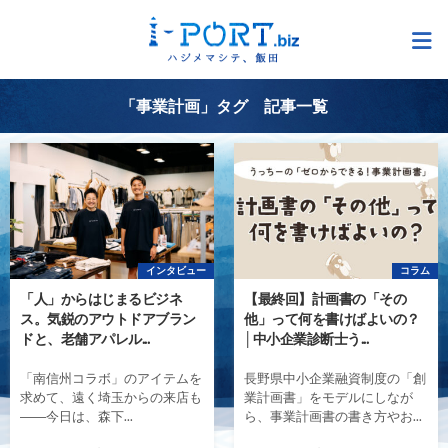
「事業計画」タグ 記事一覧
インタビュー
コラム
「人」からはじまるビジネ
【最終回】計画書の「その
ス。気鋭のアウトドアブラン
他」って何を書けばよいの？
ドと、老舗アパレル...
│中小企業診断士う...
「南信州コラボ」のアイテムを
長野県中小企業融資制度の「創
求めて、遠く埼玉からの来店も
業計画書」をモデルにしなが
――今日は、森下...
ら、事業計画書の書き方やお...