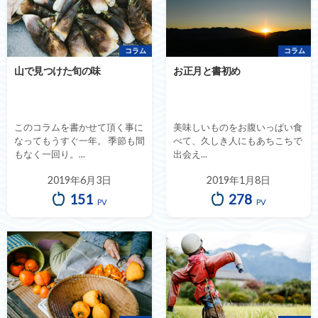
コラム
コラム
山で見つけた旬の味
お正月と書初め
このコラムを書かせて頂く事に
美味しいものをお腹いっぱい食
なってもうすぐ一年。 季節も間
べて、久しき人にもあちこちで
もなく一回り。...
出会え...
2019年6月3日
2019年1月8日
151
278
PV
PV