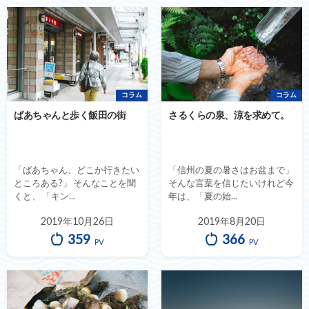
コラム
コラム
ばあちゃんと歩く飯田の街
さるくらの泉、涼を求めて。
「ばあちゃん、どこか行きたい
「信州の夏の暑さはお盆まで」
ところある?」 そんなことを聞
そんな言葉を信じたいけれど今
くと、 「キン...
年は、「夏の始...
2019年10月26日
2019年8月20日
359
366
PV
PV