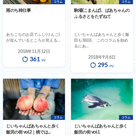
コラム
コラム
雨のち柿仕事
駒場(こまんば)、ばあちゃんの
ふるさとをたずねて
あちこちのお店でふじ(りんご)
じいちゃんばあちゃんと歩く飯
が並んでいるところが見える...
田も3回目。 このコラムを始め
るにあ...
2018年11月12日
2018年9月6日
361
PV
295
PV
コラム
コラム
じいちゃんばあちゃんと歩く
じいちゃんばあちゃんと歩く
飯田の街 vol.2｜桃では...
飯田の街 vol.1