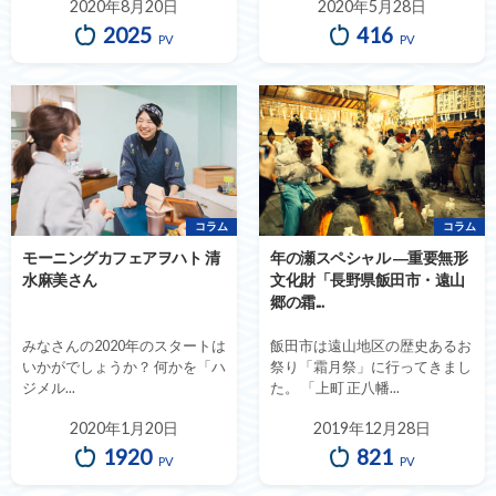
2020年8月20日
2020年5月28日
2025
416
PV
PV
コラム
コラム
モーニングカフェアヲハト 清
年の瀬スペシャル ―重要無形
水麻美さん
文化財「長野県飯田市・遠山
郷の霜...
みなさんの2020年のスタートは
飯田市は遠山地区の歴史あるお
いかがでしょうか？ 何かを「ハ
祭り「霜月祭」に行ってきまし
ジメル...
た。 「上町 正八幡...
2020年1月20日
2019年12月28日
1920
821
PV
PV