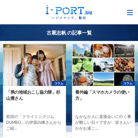
古厩志帆 の記事一覧
コラム
コラム
「県の地域おこし協力隊」杉
番外編「スマホカメラの使い
山豊さん
方」
前回の「クライミングジム
なかなか人に直接会いに行く事
DUMBO」の伊原白峰さんから
が難しい日々ですが、皆さんい
ご紹...
かがお過こ...